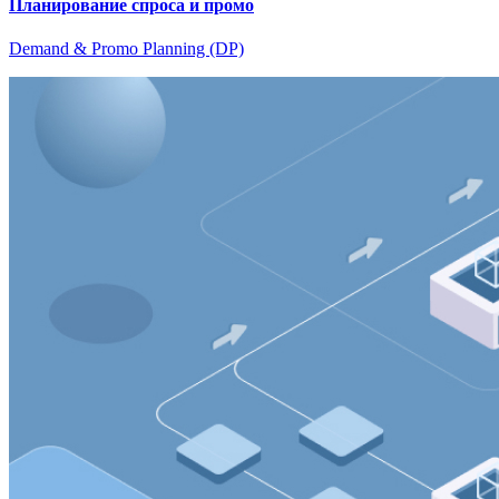
Планирование спроса и промо
Demand & Promo Planning (DP)