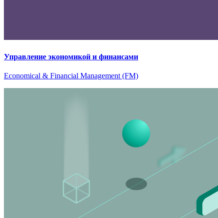
Управление экономикой и финансами
Economical & Financial Management (FM)