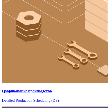
Графикование производства
Detailed Production Scheduling (DS)