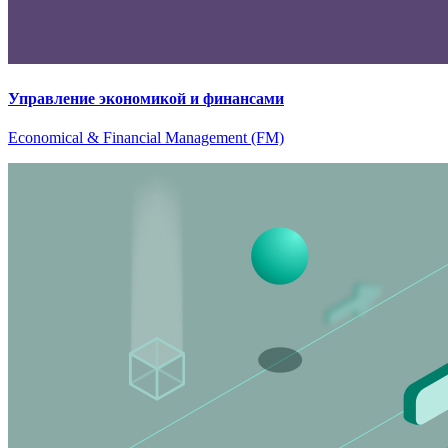
Управление экономикой и финансами
Economical & Financial Management (FM)