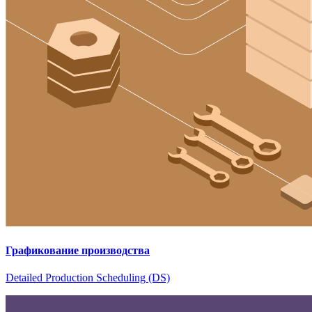
Графикование производства
Detailed Production Scheduling (DS)