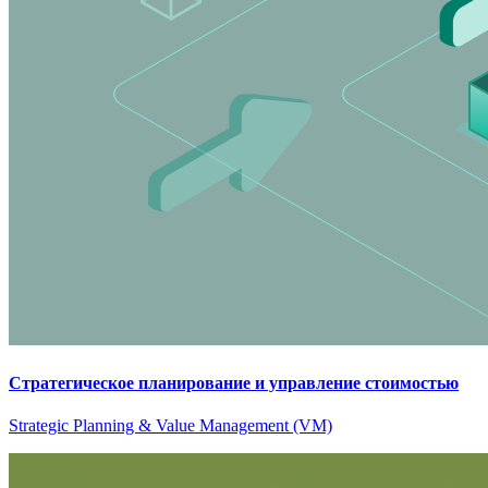
Стратегическое планирование и управление стоимостью
Strategic Planning & Value Management (VM)