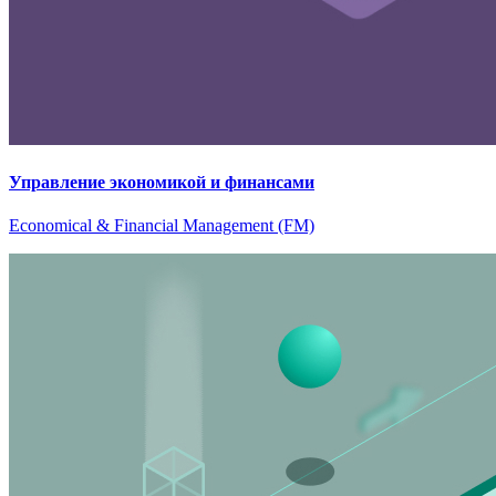
Управление экономикой и финансами
Economical & Financial Management (FM)