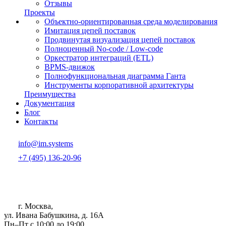
Отзывы
Проекты
Объектно-ориентированная среда моделирования
Имитация цепей поставок
Продвинутая визуализация цепей поставок
Полноценный No-code / Low-code
Оркестратор интеграций (ETL)
BPMS-движок
Полнофункциональная диаграмма Ганта
Инструменты корпоративной архитектуры
Преимущества
Документация
Блог
Контакты
info@im.systems
+7 (495) 136-20-96
г. Москва,
ул. Ивана Бабушкина, д. 16А
Пн–Пт с 10:00 до 19:00