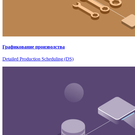
Графикование производства
Detailed Production Scheduling (DS)