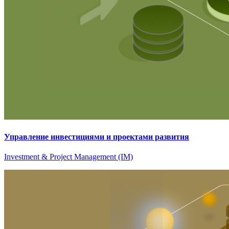
Управление инвестициями и проектами развития
Investment & Project Management (IM)